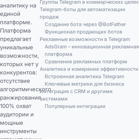
Группы Telegram в коммерческих целях
аналитику на
Telegram-боты для автоматизации
единой
продаж
платформе.
Создание бота через @BotFather
Платформа
Функционал продающих ботов
предлагает
Рекламные возможности в Telegram
AdsGram – инновационная рекламная
уникальные
платформа
возможности,
Сравнение рекламных платформ
которых нет у
Аналитика и измерение эффективности
конкурентов:
Встроенная аналитика Telegram
отсутствие
Ключевые метрики для бизнеса
алгоритмического
Интеграция с CRM и другими
ранжирования,
системами
100% охват
Популярные интеграции
аудитории и
мощные
инструменты