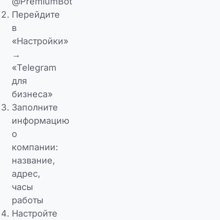
@PremiumBot
Перейдите
в
«Настройки»
→
«Telegram
для
бизнеса»
Заполните
информацию
о
компании:
название,
адрес,
часы
работы
Настройте