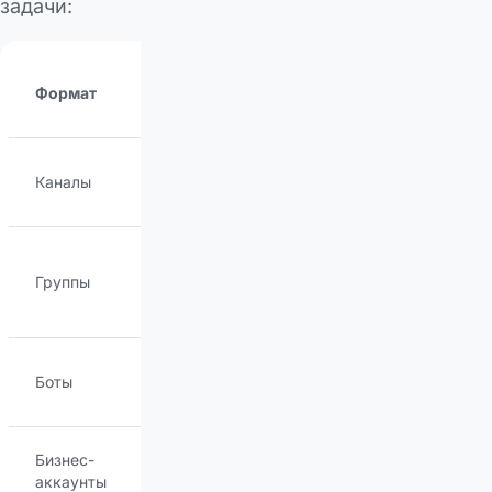
задачи:
Лимит
Тип
Формат
аудитории
коммуникации
Один ко
Каналы
Неограничен
многим
Многие ко
Группы
До 200,000
многим
Один к одному/
Боты
Неограничен
многим
Бизнес-
Персональное
Один к одному
аккаунты
общение